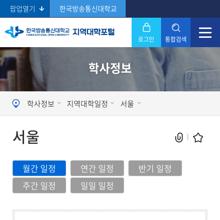
팝업열기
한국방송통신대학교
로그인
통합검색
닫기
학사정보
Search
학사정보
지역대학일정
서울
서울
월간 일정
연간 일정
반기 일정
주간 일정
일일 일정
현재 페이지를 즐겨찾는 메뉴로
등록하시겠습니까?
메뉴추가