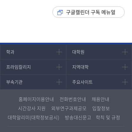
구글캘린더 구독 메뉴얼
인문과학대학
대학원
학과
대학원
대학원
국어국문학과
프라임칼리지
지역대학
프라임칼리지
지역대학
경영대학원
영어영문학과
학사학위과정
지역대학 포털
중어중문학과
부속기관
주요사이트
부속기관
주요사이트
평생교육과정
서울지역대학
프랑스언어문화학과
중앙도서관
멘토링
부산지역대학
일본학과
원격교육혁신연구원
진로심리상담
홈페이지이용안내
전화번호안내
채용안내
대구경북지역대학
통합인문학연구소
교육정보화본부
시간강사 지원
외부연구과제공모
입찰정보
인천지역대학
사회과학대학
디지털미디어센터
국립대학육성사업
대학알리미(대학정보공시)
방송대신문고
학칙 및 규정
광주전남지역대학
법학과
종합교육연수원
OpenVLab
대전충남지역대학
행정학과