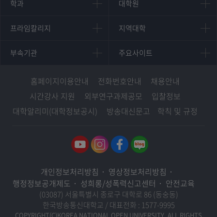
인문과학대학
대학원
학과
대학원
대학원
국어국문학과
프라임칼리지
지역대학
프라임칼리지
지역대학
경영대학원
영어영문학과
학사학위과정
지역대학 포털
중어중문학과
부속기관
주요사이트
부속기관
주요사이트
평생교육과정
서울지역대학
프랑스언어문화학과
중앙도서관
멘토링
부산지역대학
일본학과
원격교육혁신연구원
진로심리상담
홈페이지이용안내
전화번호안내
채용안내
대구경북지역대학
통합인문학연구소
교육정보화본부
시간강사 지원
외부연구과제공모
입찰정보
인천지역대학
사회과학대학
디지털미디어센터
국립대학육성사업
대학알리미(대학정보공시)
방송대신문고
학칙 및 규정
광주전남지역대학
법학과
종합교육연수원
OpenVLab
대전충남지역대학
행정학과
교양교육원
울산지역대학
경제학과
역사기록관
경기지역대학
경영학과
국제협력단
개인정보처리방침
영상정보처리방침
강원지역대학
무역학과
산학협력단
행정정보공개제도
성희롱/성폭력신고센터
안전교육
충북지역대학
미디어영상학과
(03087) 서울특별시 종로구 대학로 86 (동숭동)
인권센터
전북지역대학
한국방송통신대학교 / 대표전화 :
1577-9995
도시콘텐츠·관광학과
경남지역대학
COPYRIGHT(C)KOREA NATIONAL OPEN UNIVERSITY. ALL RIGHTS