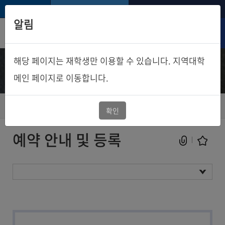
팝업열기
한국방송통신대학교
알림
로그인
통합검색
해당 페이지는 재학생만 이용할 수 있습니다. 지역대학
닫기
스터디룸 예약
Search
메인 페이지로 이동합니다.
스터디룸 예약
스터디룸 예약
사용자 예약
확인
예약 안내 및 등록
현재 페이지를 즐겨찾는 메뉴로
등록하시겠습니까?
예약 안내 및 등록
메뉴추가